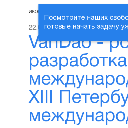
ИКОНИКА
Посмотрите наших свобо
22.05.2025
готовые начать задачу у
VanDao - р
разработка
международ
XIII Петерб
междунаро