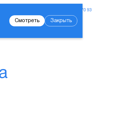
аза знаний
Вакансии
Контакты
+7 812 244 70 93
Смотреть
Закрыть
а