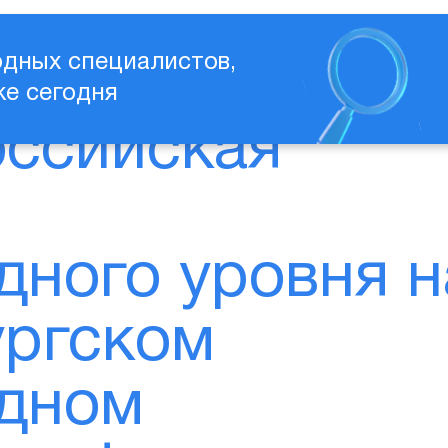
Услуги
Портфолио
Команда
Б
дных специалистов,
же сегодня
оссийская
ного уровня н
ургском
дном