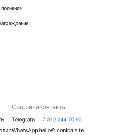
ыполнения
знаграждение
Соц.сети
Контакты
ти
Telegram
+7 812 244 70 93
олио
WhatsApp
hello@iconica.site