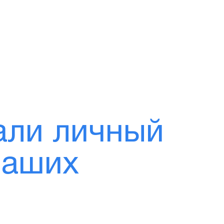
али личный
наших